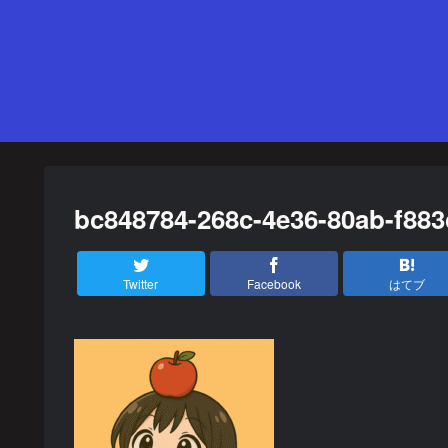
bc848784-268c-4e36-80ab-f883
Twitter
Facebook
はてブ