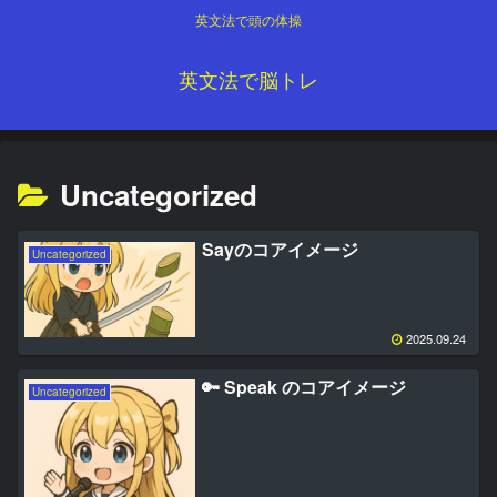
英文法で頭の体操
英文法で脳トレ
Uncategorized
Sayのコアイメージ
Uncategorized
2025.09.24
🔑 Speak のコアイメージ
Uncategorized