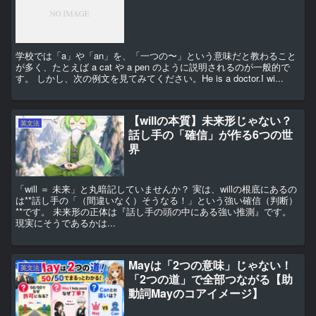
学校では「a」や「an」を、「一つの〜」という意味だと教わること
が多く、たとえば a cat や a pen のように説明されるのが一般的で
す。 しかし、次の例文を見てみてください。He is a doctor.I wi...
【willの本質】未来形じゃない？
英文法
話し手の「確信」が作る6つの世
界
「will ＝ 未来」と丸暗記していませんか？ 実は、willの根底にあるの
は**話し手の「（間違いなく）そうなる！」という強い確信（判断）
**です。 未来形の正体は『話し手の頭の中にある強い推測』です。
現実にそうであるかは...
Mayは「2つの意味」じゃない！
英文法
「2つの道」で全部つながる【助
動詞Mayのコアイメージ】