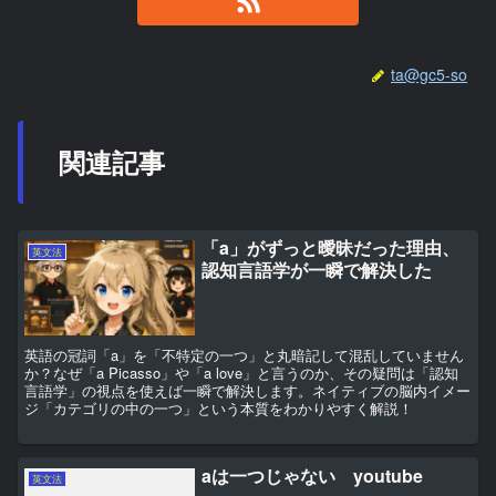
ta@gc5-so
関連記事
「a」がずっと曖昧だった理由、
英文法
認知言語学が一瞬で解決した
英語の冠詞「a」を「不特定の一つ」と丸暗記して混乱していません
か？なぜ「a Picasso」や「a love」と言うのか、その疑問は「認知
言語学」の視点を使えば一瞬で解決します。ネイティブの脳内イメー
ジ「カテゴリの中の一つ」という本質をわかりやすく解説！
aは一つじゃない youtube
英文法