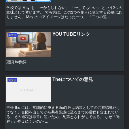
学校では May を 「〜かもしれない」 「〜してもいい」 という2つの
意味として習います。 でも実は、この2つを別々に暗記する必要はあ
りません。 May のコアイメージはたった一つ。 「二つの道...
YOU TUBEリンク
英文法
冠詞 be動詞 ...
Theについての意見
英文法
主張 the には、常識的に決まるthe以外は結果としての共有認識だけ
でなく、合図を出してから共有認識に至るまでの過程も含まれてい
る。その過程は非常に短いため、見落とされがちである。 なぜ「過
程」が見えにくいのか ...